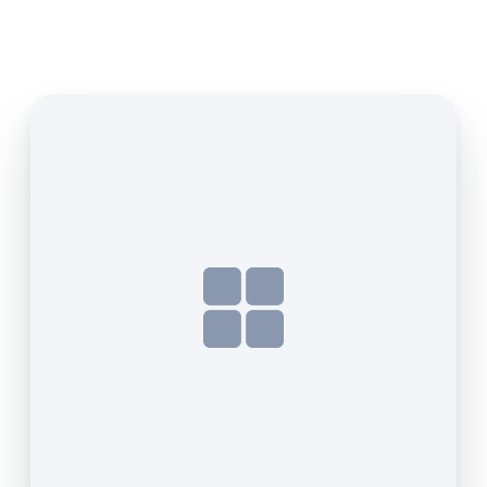
StartAllBack
для Windows