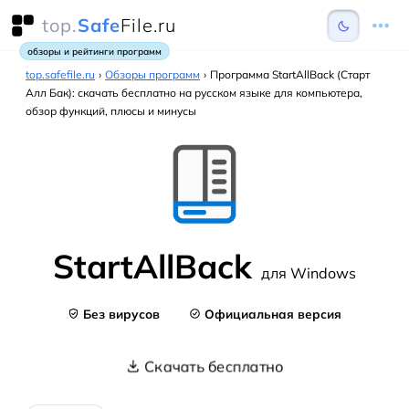
top.
Safe
File.ru
обзоры и рейтинги программ
top.safefile.ru
›
Обзоры программ
›
Программа StartAllBack (Старт
Алл Бак): скачать бесплатно на русском языке для компьютера,
обзор функций, плюсы и минусы
StartAllBack
для Windows
Без вирусов
Официальная версия
Скачать бесплатно