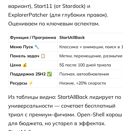
вариант), Start11 (от Stardock) и
ExplorerPatcher (для глубоких правок).
Оцениваем по ключевым аспектам.
Функция / Программа
StartAllBack
Меню Пуск
🔧
Классика + анимации, поиск в 1 кл
Панель задач
📋
Метки, перемещение, размытие
Цена
💰
5$ после 100 дней триала
Поддержка 25H2
✅
Полная, автообновления
Ресурсы
⚡
Низкие, +20% скорости
Из таблицы видно: StartAllBack лидирует по
универсальности — сочетает бесплатный
триал с премиум-фичами. Open-Shell хорош
для бюджета, но устарел в эффектах.