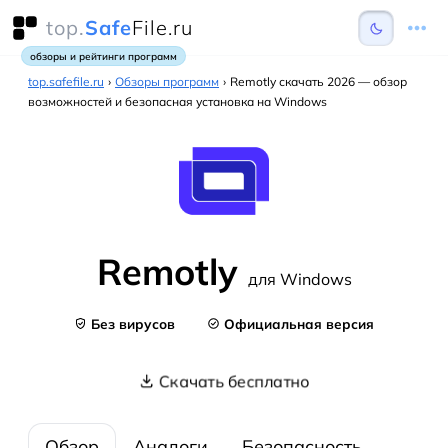
top.
Safe
File.ru
обзоры и рейтинги программ
top.safefile.ru
›
Обзоры программ
›
Remotly скачать 2026 — обзор
возможностей и безопасная установка на Windows
Remotly
для Windows
Без вирусов
Официальная версия
Скачать бесплатно
Обзор
Аналоги
Безопасность