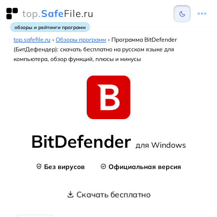
top.
Safe
File.ru
обзоры и рейтинги программ
top.safefile.ru
›
Обзоры программ
›
Программа BitDefender
(БитДефендер): скачать бесплатно на русском языке для
компьютера, обзор функций, плюсы и минусы
BitDefender
для Windows
Без вирусов
Официальная версия
Скачать бесплатно