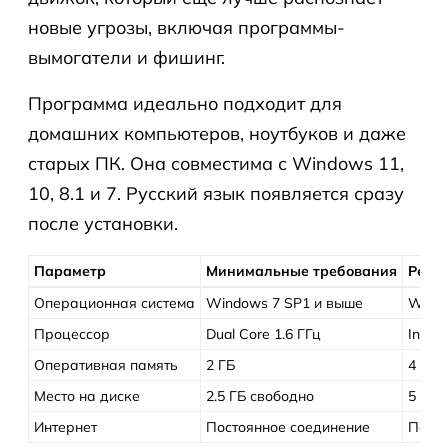
новые угрозы, включая программы-
вымогатели и фишинг.
Программа идеально подходит для
домашних компьютеров, ноутбуков и даже
старых ПК. Она совместима с Windows 11,
10, 8.1 и 7. Русский язык появляется сразу
после установки.
Параметр
Минимальные требования
Реко
Операционная система
Windows 7 SP1 и выше
Windo
Процессор
Dual Core 1.6 ГГц
Intel 
Оперативная память
2 ГБ
4 ГБ 
Место на диске
2.5 ГБ свободно
5 ГБ 
Интернет
Постоянное соединение
Посто