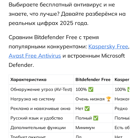
Выбираете бесплатный антивирус и не
знаете, что лучше? Давайте разберёмся на
реальных цифрах 2025 года.
Сравним Bitdefender Free с тремя
популярными конкурентами:
Kaspersky Free
,
Avast Free Antivirus
и встроенным Microsoft
Defender.
Характеристика
Bitdefender Free
Kaspersky 
Обнаружение угроз (AV-Test)
100% ✅
100% ✅
Нагрузка на систему
Очень низкая 🏆
Низкая
Реклама и навязчивые окна
Нет ✅
Редко
Русский язык и удобство
Полный ✅
Полный 🏆
Дополнительные функции
Минимум
Есть облак
Требует аккаунт
Да
Нет