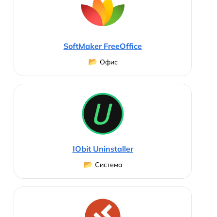
SoftMaker FreeOffice
📂
Офис
IObit Uninstaller
📂
Система