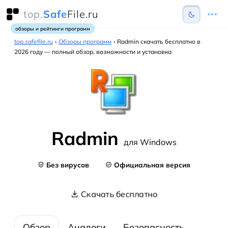
top.
Safe
File.ru
обзоры и рейтинги программ
top.safefile.ru
›
Обзоры программ
›
Radmin скачать бесплатно в
2026 году — полный обзор, возможности и установка
Radmin
для Windows
Без вирусов
Официальная версия
Скачать бесплатно
Обзор
Аналоги
Безопасность