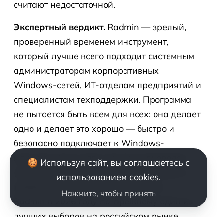
считают недостаточной.
Экспертный вердикт.
Radmin — зрелый,
проверенный временем инструмент,
который лучше всего подходит системным
администраторам корпоративных
Windows-сетей, ИТ-отделам предприятий и
специалистам техподдержки. Программа
не пытается быть всем для всех: она делает
одно и делает это хорошо — быстро и
безопасно подключает к Windows-
машинам. Если парк техники однороден
🍪 Используя сайт, вы соглашаетесь с
(только Windows), сеть корпоративная, а
использованием cookies.
требования к безопасности высоки —
Нажмите, чтобы принять
Radmin в 2026 году по-прежнему один из
лучших выборов на российском рынке.