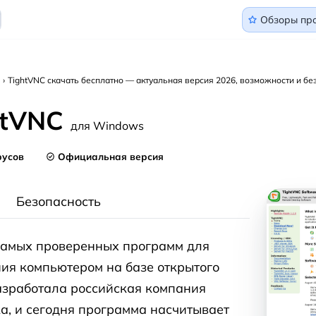
Обзоры пр
›
TightVNC скачать бесплатно — актуальная версия 2026, возможности и бе
htVNC
Скач
для Windows
Tig
русов
Официальная версия
для W
Безопасность
самых проверенных программ для
ия компьютером на базе открытого
азработала российская компания
а, и сегодня программа насчитывает