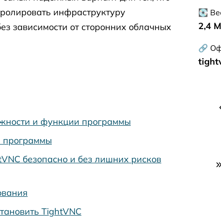
тролировать инфраструктуру
💽 Ве
2,4 
без зависимости от сторонних облачных
🔗 Оф
tigh
жности и функции программы
 программы
htVNC безопасно и без лишних рисков
ования
становить TightVNC