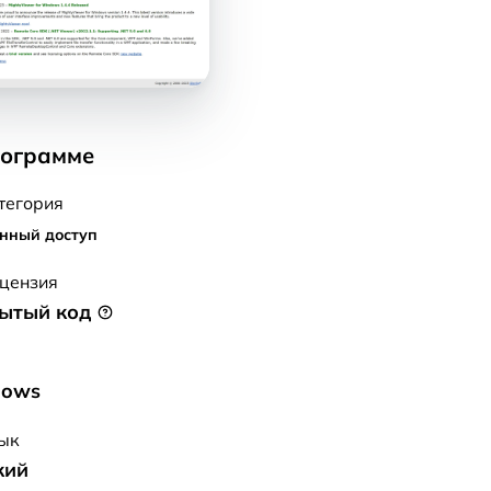
рограмме
тегория
нный доступ
цензия
ытый код
С
dows
ык
кий