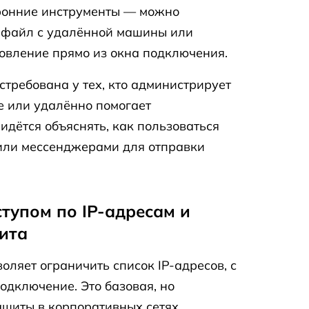
ронние инструменты — можно
 файл с удалённой машины или
новление прямо из окна подключения.
стребована у тех, кто администрирует
е или удалённо помогает
идётся объяснять, как пользоваться
или мессенджерами для отправки
тупом по IP-адресам и
ита
оляет ограничить список IP-адресов, с
одключение. Это базовая, но
щиты в корпоративных сетях.