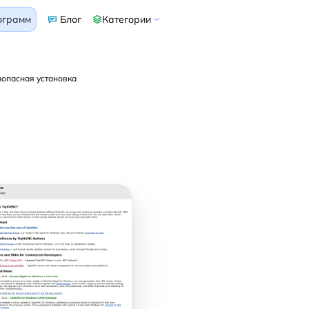
ограмм
Блог
Категории
зопасная установка
ать
htVNC
indows