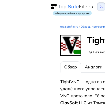
top.
Safe
File.ru
обзоры и рейтинги программ
top.safefile.ru
›
Обзоры программ
Tig
Без ви
Обзор
Аналоги
TightVNC — одна из 
удалённого управлен
VNC-протокола. Её р
GlavSoft LLC
из Томск