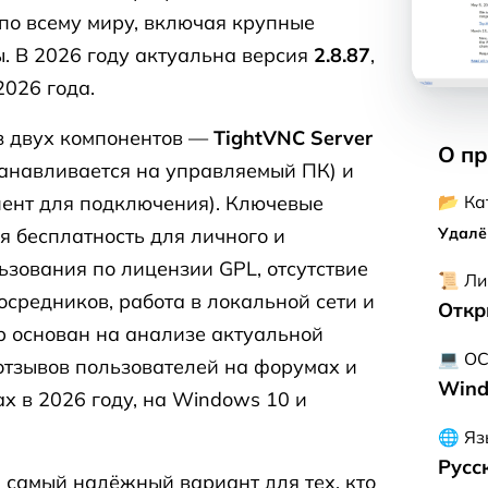
по всему миру, включая крупные
. В 2026 году актуальна версия
2.8.87
,
026 года.
з двух компонентов —
TightVNC Server
О п
станавливается на управляемый ПК) и
📂 Ка
ент для подключения). Ключевые
Удалё
я бесплатность для личного и
ьзования по лицензии GPL, отсутствие
📜 Ли
осредников, работа в локальной сети и
Откр
ор основан на анализе актуальной
💻 О
отзывов пользователей на форумах и
Win
х в 2026 году, на Windows 10 и
🌐 Яз
Русс
 самый надёжный вариант для тех, кто