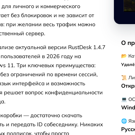
 для личного и коммерческого
ает без блокировок и не зависит от
в: при желании весь трафик можно
ственный сервер.
О п
лизе актуальной версии RustDesk 1.4.7
📂 Ка
 пользователей в 2026 году на
Удалё
s 11. Три ключевых преимущества:
без ограничений по времени сессий,
📜 Ли
язык интерфейса и возможность
Откр
ая решает вопрос конфиденциальности
💻 О
а.
Win
 коробки — достаточно скачать
🌐 Яз
ть и передать ID собеседнику. Никаких
Русс
х подписок, чтобы просто