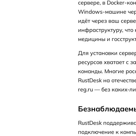
сервере, в Docker-ко
Windows-машине чер
идёт через ваш серв
инфраструктуру, что
медицины и госструкт
Для установки серве
ресурсов хватает с 
команды. Многие рос
RustDesk на отечеств
reg.ru — без каких-л
Безнаблюдаемы
RustDesk поддержива
подключение к компь