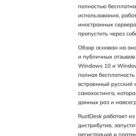
полностью бесплатна
использования, работ
иностранных серверо
пропустить через соб
Обзор основан на ана
и публичных отзывов
Windows 10 и Window
полная бесплатность 
встроенный русский 
самохостинга, котор
данных раз и навсегд
RustDesk работает из
дистрибутив, запусти
регистраций и платны