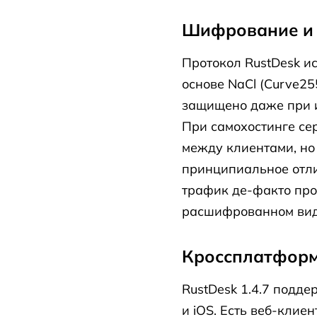
Шифрование и 
Протокол RustDesk и
основе NaCl (Curve25
защищено даже при 
При самохостинге се
между клиентами, но
принципиальное отли
трафик де-факто про
расшифрованном вид
Кроссплатформ
RustDesk 1.4.7 подде
и iOS. Есть веб-кли