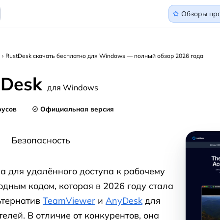
Обзоры пр
›
RustDesk скачать бесплатно для Windows — полный обзор 2026 года
tDesk
Скач
для Windows
Rust
для W
русов
Официальная версия
Безопасность
а для удалённого доступа к рабочему
одным кодом, которая в 2026 году стала
ьтернатив
TeamViewer
и
AnyDesk
для
елей. В отличие от конкурентов, она