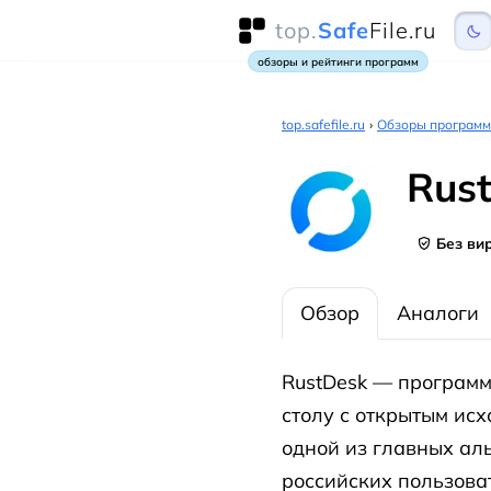
top.
Safe
File.ru
обзоры и рейтинги программ
top.safefile.ru
›
Обзоры программ
Rus
Без ви
Обзор
Аналоги
RustDesk — программ
столу с открытым исх
одной из главных ал
российских пользоват