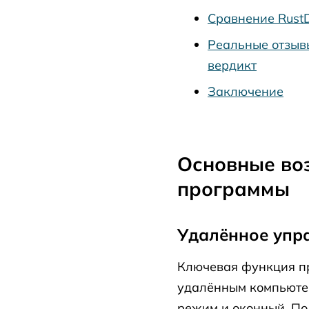
Сравнение Rust
Реальные отзыв
вердикт
Заключение
Основные во
программы
Удалённое упр
Ключевая функция п
удалённым компьюте
режим и оконный. По