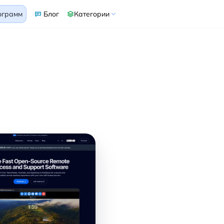
ограмм
Блог
Категории
ать
Desk
indows