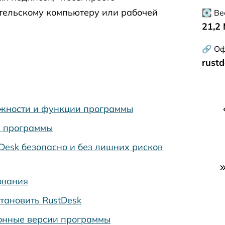
тельскому компьютеру или рабочей
💽 Ве
21,2
🔗 Оф
rust
жности и функции программы
 программы
tDesk безопасно и без лишних рисков
ования
становить RustDesk
онные версии программы