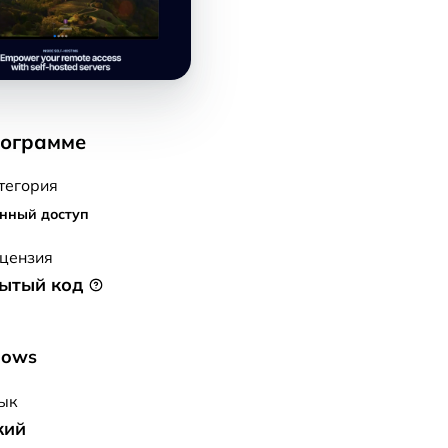
рограмме
тегория
нный доступ
цензия
ытый код
С
dows
ык
кий