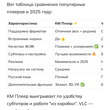
Вот таблица сравнения популярных
плееров в 2025 году:
Характеристика
КМ Плеер ⚡
VLC
Поддержка форматов
Отличная (все + редкие)
Отли
Встроенные кодеки
Да 👍
Да
Качество 4K/8K
Плавное с ускорением ✅
Хоро
Субтитры и настройка
Лучшие возможности 🔥
Базо
Реклама
Минимально в 2025
Нет
Нагрузка на систему
Средняя
Низк
Русский язык
Полный
Полн
Дополнительные функции
Захват, 3D, VR ✅
Базо
КМ Плеер выигрывает по удобству
субтитров и работе "из коробки". VLC —