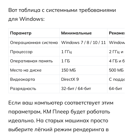
Вот таблица с системными требованиями
для Windows:
Параметр
Минимальные
Рекоменду
Операционная система
Windows 7 / 8 / 10 / 11
Windows 10 
Процессор
1 ГГц
2 ГГц и вы
Оперативная память
1 ГБ
4 ГБ и бол
Место на диске
150 МБ
500 МБ
Видеокарта
DirectX 9
С поддержк
Разрядность
32-бит / 64-бит
64-бит
Если ваш компьютер соответствует этим
параметрам, КМ Плеер будет работать
идеально. На старых машинах просто
выберите лёгкий режим рендеринга в