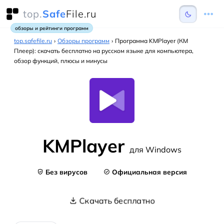
top.
Safe
File.ru
обзоры и рейтинги программ
top.safefile.ru
›
Обзоры программ
›
Программа KMPlayer (КМ
Плеер): скачать бесплатно на русском языке для компьютера,
обзор функций, плюсы и минусы
KMPlayer
для Windows
Без вирусов
Официальная версия
Скачать бесплатно