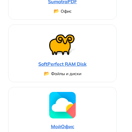
SumatraPDF
📂
Офис
SoftPerfect RAM Disk
📂
Файлы и диски
МойОфис