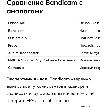
Сравнение Bandicam с
аналогами
Название
Основные преи
Bandicam
Низкая нагрузка
OBS Studio
Полностью беспл
Fraps
Простой, провер
XSplit Broadcaster
Богатый функцио
NVIDIA ShadowPlay (GeForce Experience)
Минимальная наг
Camtasia
Мощный встроен
Экспертный вывод:
Bandicam уверенно
выигрывает у конкурентов в сценарии
«записать игру с хорошим качеством и не
потерять FPS» — особенно на