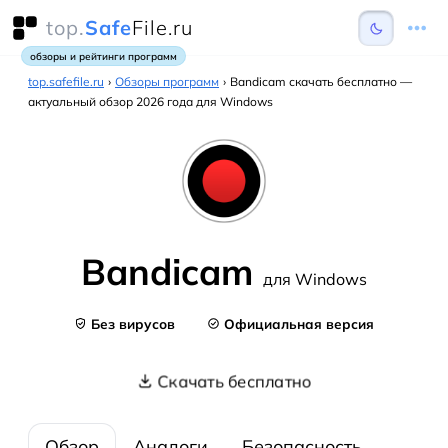
top.
Safe
File.ru
обзоры и рейтинги программ
top.safefile.ru
›
Обзоры программ
›
Bandicam скачать бесплатно —
актуальный обзор 2026 года для Windows
Bandicam
для Windows
Без вирусов
Официальная версия
Скачать бесплатно
Обзор
Аналоги
Безопасность