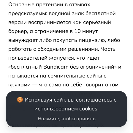
Основные претензии в отзывах
предсказуемы: водяной знак бесплатной
версии воспринимается как серьёзный
барьер, а ограничение в 10 минут
вынуждает либо покупать лицензию, либо
работать с обходными решениями. Часть
пользователей жалуется, что ищет
«бесплатный Bandicam без ограничений» и
натыкается на сомнительные сайты с
кряками — что само по себе говорит о том,
насколько популярна программа.
🍪 Используя сайт, вы соглашаетесь с
Экспертный вердикт:
Bandicam —
использованием cookies.
оптимальный выбор для геймеров,
Нажмите, чтобы принять
летсплейщиков, авторов обучающих