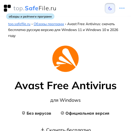
top.
Safe
File.ru
обзоры и рейтинги программ
top.safefile.ru
›
Обзоры программ
›
Avast Free Antivirus: скачать
бесплатно русскую версию для Windows 11 и Windows 10 в 2026
году
Avast Free Antivirus
для Windows
Без вирусов
Официальная версия
Скачать бесплатно